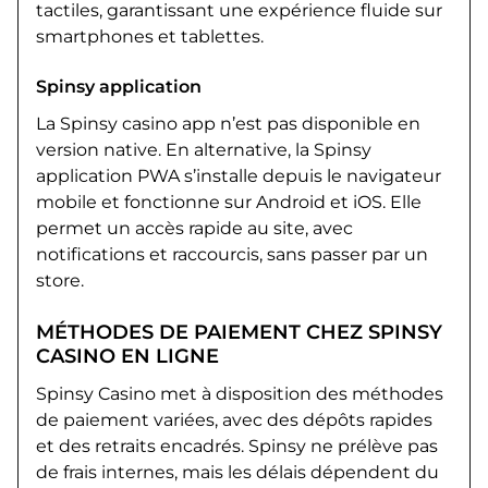
tactiles, garantissant une expérience fluide sur
smartphones et tablettes.
Spinsy application
La Spinsy casino app n’est pas disponible en
version native. En alternative, la Spinsy
application PWA s’installe depuis le navigateur
mobile et fonctionne sur Android et iOS. Elle
permet un accès rapide au site, avec
notifications et raccourcis, sans passer par un
store.
MÉTHODES DE PAIEMENT CHEZ SPINSY
CASINO EN LIGNE
Spinsy Casino met à disposition des méthodes
de paiement variées, avec des dépôts rapides
et des retraits encadrés. Spinsy ne prélève pas
de frais internes, mais les délais dépendent du