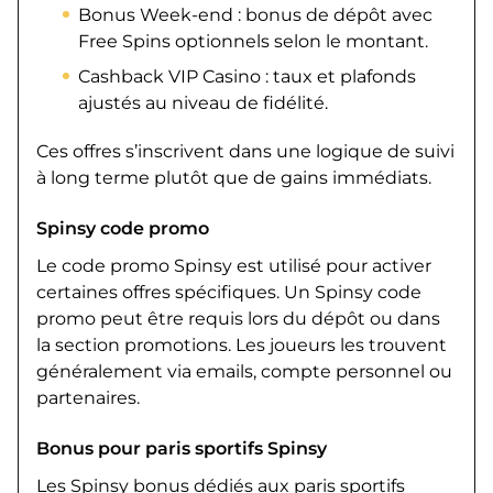
Bonus Week-end : bonus de dépôt avec
Free Spins optionnels selon le montant.
Cashback VIP Casino : taux et plafonds
ajustés au niveau de fidélité.
Ces offres s’inscrivent dans une logique de suivi
à long terme plutôt que de gains immédiats.
Spinsy code promo
Le code promo Spinsy est utilisé pour activer
certaines offres spécifiques. Un Spinsy code
promo peut être requis lors du dépôt ou dans
la section promotions. Les joueurs les trouvent
généralement via emails, compte personnel ou
partenaires.
Bonus pour paris sportifs Spinsy
Les Spinsy bonus dédiés aux paris sportifs