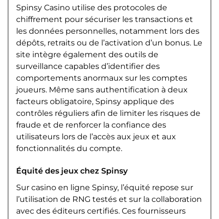
Spinsy Casino utilise des protocoles de
chiffrement pour sécuriser les transactions et
les données personnelles, notamment lors des
dépôts, retraits ou de l’activation d’un bonus. Le
site intègre également des outils de
surveillance capables d’identifier des
comportements anormaux sur les comptes
joueurs. Même sans authentification à deux
facteurs obligatoire, Spinsy applique des
contrôles réguliers afin de limiter les risques de
fraude et de renforcer la confiance des
utilisateurs lors de l’accès aux jeux et aux
fonctionnalités du compte.
Équité des jeux chez Spinsy
Sur casino en ligne Spinsy, l’équité repose sur
l’utilisation de RNG testés et sur la collaboration
avec des éditeurs certifiés. Ces fournisseurs