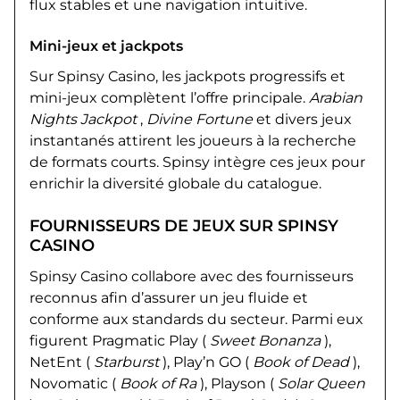
flux stables et une navigation intuitive.
Mini-jeux et jackpots
Sur Spinsy Casino, les jackpots progressifs et
mini-jeux complètent l’offre principale.
Arabian
Nights Jackpot
,
Divine Fortune
et divers jeux
instantanés attirent les joueurs à la recherche
de formats courts. Spinsy intègre ces jeux pour
enrichir la diversité globale du catalogue.
FOURNISSEURS DE JEUX SUR SPINSY
CASINO
Spinsy Casino collabore avec des fournisseurs
reconnus afin d’assurer un jeu fluide et
conforme aux standards du secteur. Parmi eux
figurent Pragmatic Play (
Sweet Bonanza
),
NetEnt (
Starburst
), Play’n GO (
Book of Dead
),
Novomatic (
Book of Ra
), Playson (
Solar Queen