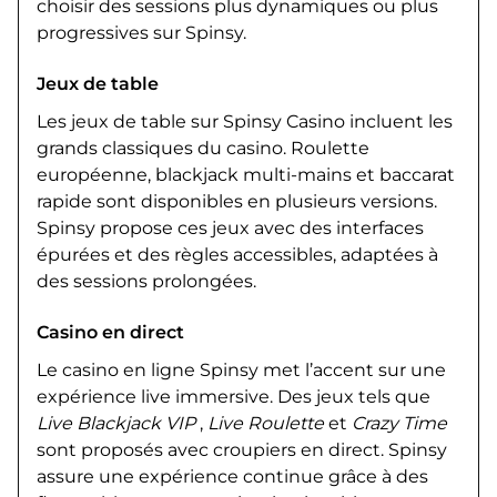
choisir des sessions plus dynamiques ou plus
progressives sur Spinsy.
Jeux de table
Les jeux de table sur Spinsy Casino incluent les
grands classiques du casino. Roulette
européenne, blackjack multi-mains et baccarat
rapide sont disponibles en plusieurs versions.
Spinsy propose ces jeux avec des interfaces
épurées et des règles accessibles, adaptées à
des sessions prolongées.
Casino en direct
Le casino en ligne Spinsy met l’accent sur une
expérience live immersive. Des jeux tels que
Live Blackjack VIP
,
Live Roulette
et
Crazy Time
sont proposés avec croupiers en direct. Spinsy
assure une expérience continue grâce à des