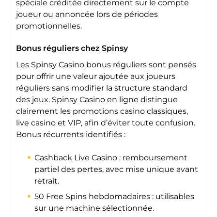
spéciale créditée directement sur le compte
joueur ou annoncée lors de périodes
promotionnelles.
Bonus réguliers chez Spinsy
Les Spinsy Casino bonus réguliers sont pensés
pour offrir une valeur ajoutée aux joueurs
réguliers sans modifier la structure standard
des jeux. Spinsy Casino en ligne distingue
clairement les promotions casino classiques,
live casino et VIP, afin d’éviter toute confusion.
Bonus récurrents identifiés :
Cashback Live Casino : remboursement
partiel des pertes, avec mise unique avant
retrait.
50 Free Spins hebdomadaires : utilisables
sur une machine sélectionnée.