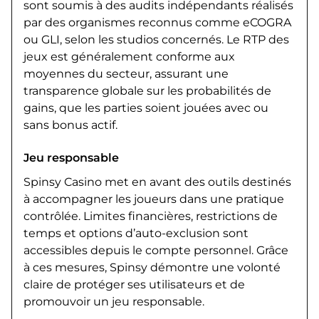
sont soumis à des audits indépendants réalisés
par des organismes reconnus comme eCOGRA
ou GLI, selon les studios concernés. Le RTP des
jeux est généralement conforme aux
moyennes du secteur, assurant une
transparence globale sur les probabilités de
gains, que les parties soient jouées avec ou
sans bonus actif.
Jeu responsable
Spinsy Casino met en avant des outils destinés
à accompagner les joueurs dans une pratique
contrôlée. Limites financières, restrictions de
temps et options d’auto-exclusion sont
accessibles depuis le compte personnel. Grâce
à ces mesures, Spinsy démontre une volonté
claire de protéger ses utilisateurs et de
promouvoir un jeu responsable.